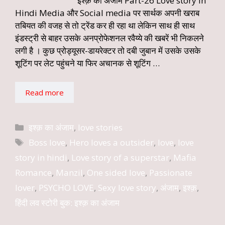
इश्क़ का अंजाम Part-26 Love story in
Hindi Media और Social media पर सार्थक अपनी खराब
तबियत की वजह से तो ट्रेंड कर ही रहा था लेकिन साथ ही साथ
इंडस्ट्री से बाहर उसके अनप्रोफेशनल रवैय्ये की खबरें भी निकलने
लगी है । कुछ प्रोड्यूसर-डायरेक्टर तो दबी जुबान में उसके उसके
शूटिंग पर लेट पहुंचने या फिर अचानक से शूटिंग …
Read more
Categories
इश्क़ का अंजाम
,
love stories
Tags
Boss love
,
Hero loves a outsider
,
love
,
love
story in hindi
,
Love story of a superstar
,
Mafia
Romance
,
Manzil
,
One sided love
,
Passionate
lover
,
PSYCHO LOVE
,
Sexy love story
,
अंजाम
,
इश्क़
,
हिंदी लव स्टोरी बुक: इश्क़ का अंजाम