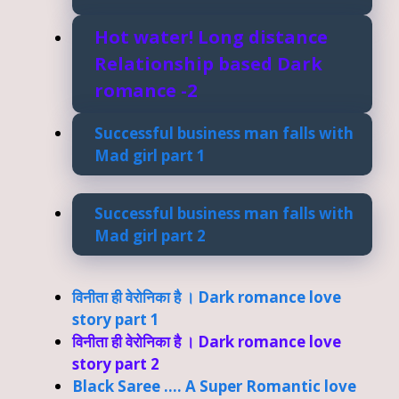
Hot water! Long distance
Relationship based Dark
romance -2
Successful business man falls with
Mad girl part 1
Successful business man falls with
Mad girl part 2
विनीता ही वेरोनिका है । Dark romance love
story part 1
विनीता ही वेरोनिका है । Dark romance love
story part 2
Black Saree …. A Super Romantic love