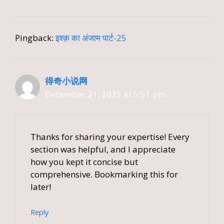
Pingback:
इश्क़ का अंजाम पार्ट-25
得奇小说网
December 21, 2025 at 5:51 pm
Thanks for sharing your expertise! Every
section was helpful, and I appreciate
how you kept it concise but
comprehensive. Bookmarking this for
later!
Reply