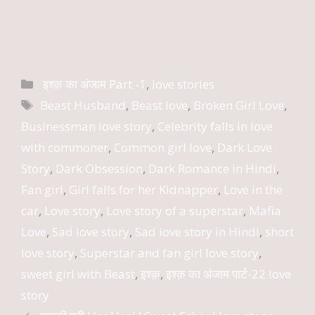
Categories
इश्क़ का अंजाम Part -1
,
love stories
Tags
Beast Husband
,
Beast love
,
Broken Girl Love
,
Businessman love story
,
Celebrity falls in love
with commoner
,
Common girl love
,
Dark Love
Story
,
Dark Obsession
,
Dark Romance in Hindi
,
Fan girl
,
Girl falls for her Kidnapper
,
Love in the
car
,
Love story
,
Love story of a superstar
,
Mafia
Love
,
Sad love story
,
Sad love story in Hindi
,
short
love story
,
Superstar and fan girl love story
,
sweet girl with Beast
,
इश्क़
,
इश्क़ का अंजाम पार्ट-22 love
story