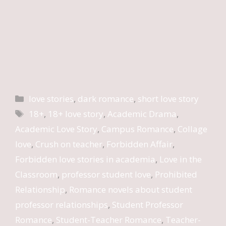
Categories
love stories
,
dark romance
,
short love story
Tags
18+
,
18+ love story
,
Academic Drama
,
Academic Love Story
,
Campus Romance
,
Collage
love
,
Crush on teacher
,
Forbidden Affair
,
Forbidden love stories in academia
,
Love in the
Classroom
,
professor student love
,
Prohibited
Relationship
,
Romance novels about student
professor relationships
,
Student Professor
Romance
,
Student-Teacher Romance
,
Teacher-