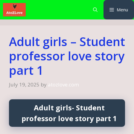
Skip
Menu
to
content
Adult girls – Student
professor love story
part 1
July 19, 2025
by
atozlove.com
Adult girls- Student
professor love story part 1