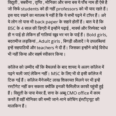
विद्युती , सबरीना , तृप्ति , मोनिका और सना बस ये पाँच नाम ही ऐसे है
जो सिर्फ students को ही नहीं professors को भी याद रहते हैं।
इस याद रखने का मतलब ये नहीं है कि ये सभी पढ़ने में टॉपर हैं। अरे
ये लोग तो पास भी back paper के सहारे होतीं हैं। बात ये है कि
BSC के 4 साल की डिग्री में इन्होंने पढ़ाई , मार्क्स और रिस्पेक्ट भले
ही न पाई हो लेकिन हाँ गालियां खूब भर भर के पाईं हैं। Bold girls,
बदतमीज लड़कियां , Adult girls , बिगड़ी औलादें ! ये उपलब्धियां
इन्हें सहपाठियों और teachers ने दी हैं। जिसका इन्होंने कोई विरोध
भी नहीं किया और सहर्ष स्वीकार किया।
कॉलेज को उम्मीद थीं कि बैचलर्स के बाद शायद ये अलग कॉलेज में
पढ़ने चली जाएं लेकिन नहीं। MSC के लिए भी वो इसी कॉलेज में
टिक गईं हैं। कॉलेज मैनेजमेंट लाख शिकायत मिलने पर भी इन्हें
रस्टीगेट नहीं कर सकता क्योंकि इनकी फैमिलीज काफी पहुंची हुई
हैं। विद्युती के पापा मेयर हैं, सना के अब्बू CMO office में काम
करतें हैं वहीं मोनिका की मम्मी जाने-माने कोचिंग इंस्टीट्यूट की
मालकिन हैं।