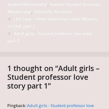
Student Relationship
,
Teacher-Student Romantic
Relationship
,
University Romance
J for Love – When traditional meets Modern
in LOVE part 2
Adult girls – Student professor love story
part-2
1 thought on “Adult girls –
Student professor love
story part 1”
Pingback:
Adult girls - Student professor love