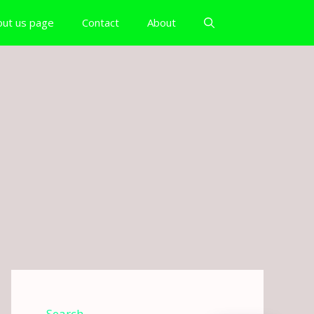
out us page
Contact
About
Search