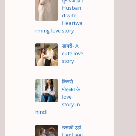
तुम देवी हो।
Husban
d wife
Heartwa
rming love story .
डायरी- A
cute love
story
किस्से
मोहब्बत के
love
story in
hindi
उसकी एड़ी
Her Heel