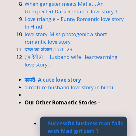
When gangster meets Mafia… An
Unexpected Dark Romance love story 1
Love triangle – Funny Romantic love story
In Hindi
love story-Miss photogenic a short
romantic love story
इश्क़ का अंजाम part- 23
तुम देवी हो। Husband wife Heartwarming
love story .
डायरी- A cute love story
a mature husband love story in hindi
Our Other Romantic Stories –
Successful business man falls
with Mad girl part 1