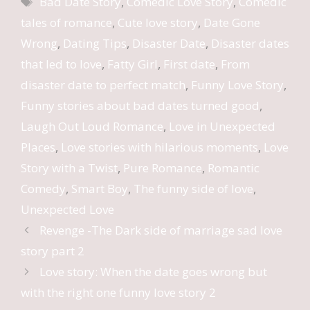
Bad Date Story
,
Comedic Love Story
,
Comedic
tales of romance
,
Cute love story
,
Date Gone
Wrong
,
Dating Tips
,
Disaster Date
,
Disaster dates
that led to love
,
Fatty Girl
,
First date
,
From
disaster date to perfect match
,
Funny Love Story
,
Funny stories about bad dates turned good
,
Laugh Out Loud Romance
,
Love in Unexpected
Places
,
Love stories with hilarious moments
,
Love
Story with a Twist
,
Pure Romance
,
Romantic
Comedy
,
Smart Boy
,
The funny side of love
,
Unexpected Love
Revenge -The Dark side of marriage sad love
story part 2
Love story: When the date goes wrong but
with the right one funny love story 2