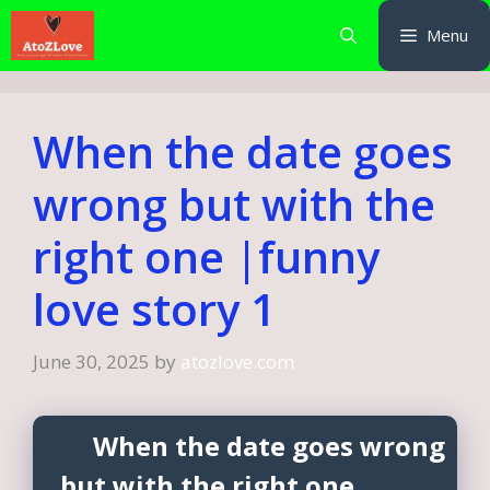
Skip
Menu
to
content
When the date goes
wrong but with the
right one |funny
love story 1
June 30, 2025
by
atozlove.com
When the date goes wrong
but with the right one