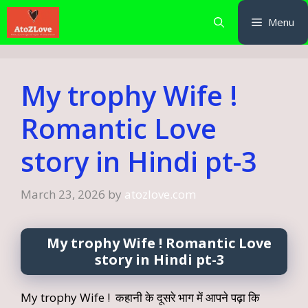
Skip
Menu
to
content
My trophy Wife !
Romantic Love
story in Hindi pt-3
March 23, 2026
by
atozlove.com
My trophy Wife ! Romantic Love
story in Hindi pt-3
My trophy Wife ! कहानी के दूसरे भाग में आपने पढ़ा कि