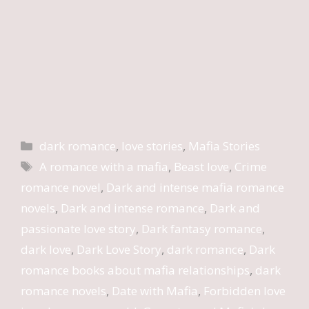
Categories
dark romance
,
love stories
,
Mafia Stories
Tags
A romance with a mafia
,
Beast love
,
Crime
romance novel
,
Dark and intense mafia romance
novels
,
Dark and intense romance
,
Dark and
passionate love story
,
Dark fantasy romance
,
dark love
,
Dark Love Story
,
dark romance
,
Dark
romance books about mafia relationships
,
dark
romance novels
,
Date with Mafia
,
Forbidden love