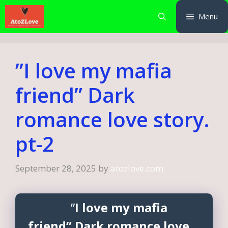
Skip
Menu
to
content
”I love my mafia
friend” Dark
romance love story.
pt-2
September 28, 2025
by
atozlove.com
”
I love my mafia
friend” Dark romance love