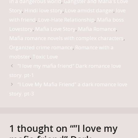
in a dangerous world
,
Gangster and Mafia's Love
Story
,
Hindi love story
,
Love amidst danger
,
love
with friend
,
Love-Hate Relationship
,
Mafia boss
Lovestory
,
Mafia Love Story
,
Mafia Romance
,
Mafia romance novels with complex characters
,
Organized crime romance
,
Romance with a
mobster
,
Toxic Love
”I love my mafia friend” Dark romance love
story. pt-1
“I Love My Mafia Friend” a dark romance love
story. pt-3
1 thought on “”I love my