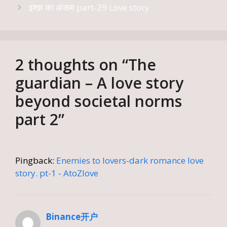
इश्क़ का अंजाम part-29 Love story
2 thoughts on “The
guardian – A love story
beyond societal norms
part 2”
Pingback:
Enemies to lovers-dark romance love
story. pt-1 - AtoZlove
Binance开户