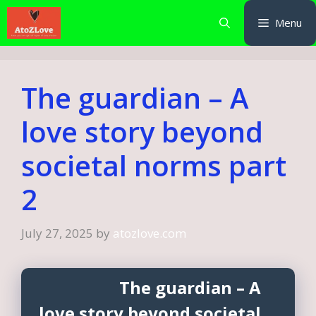
Skip
Menu
to
content
The guardian – A
love story beyond
societal norms part
2
July 27, 2025
by
atozlove.com
The guardian – A
love story beyond societal