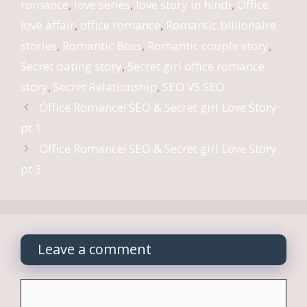
romance
,
love series
,
love story in hindi
,
Office
love affair
,
office romance
,
Romantic billionaire
stories
,
Romantic Boss
,
Romantic couple story
,
Secret dating story
,
Secret girl office romance
story
,
Secret Relationship
,
SEO VS SEO
Office Romance! SEO & Secret girl Love Story
pt 1
Office Romance! SEO & Secret girl Love Story
pt 3
Leave a comment
Comment