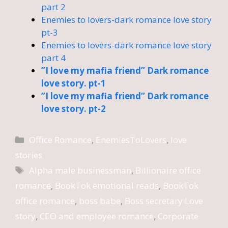
part 2
Enemies to lovers-dark romance love story
pt-3
Enemies to lovers-dark romance love story
part 4
”I love my mafia friend” Dark romance
love story. pt-1
”I love my mafia friend” Dark romance
love story. pt-2
Categories
Office Romance
,
EnemiesToLovers
,
love
stories
Tags
Alpha male businessman
,
Billionaire office
romance
,
BookTok emotional reads
,
BookTok
office romance
,
boss babe
,
Boss secretary Love
story
,
CEO and employee romance
,
Corporate