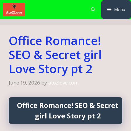
Skip
Menu
to
content
Office Romance!
SEO & Secret girl
Love Story pt 2
June 19, 2026
by
atozlove.com
Office Romance! SEO & Secret
girl Love Story pt 2